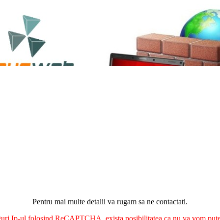
Pentru mai multe detalii va rugam sa ne contactati.
nguri Ip-ul folosind ReCAPTCHA, exista posibilitatea ca nu va vom putea 